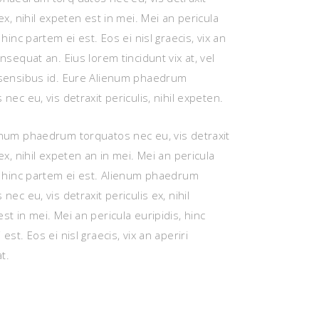
 ex, nihil expeten est in mei. Mei an pericula
 hinc partem ei est. Eos ei nisl graecis, vix an
onsequat an. Eius lorem tincidunt vix at, vel
 sensibus id. Eure Alienum phaedrum
 nec eu, vis detraxit periculis, nihil expeten.
num phaedrum torquatos nec eu, vis detraxit
 ex, nihil expeten an in mei. Mei an pericula
, hinc partem ei est. Alienum phaedrum
nec eu, vis detraxit periculis ex, nihil
st in mei. Mei an pericula euripidis, hinc
est. Eos ei nisl graecis, vix an aperiri
t.