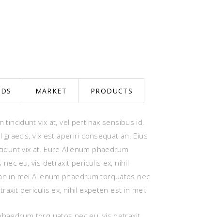
NDS
MARKET
PRODUCTS
m tincidunt vix at, vel pertinax sensibus id.
l graecis, vix est aperiri consequat an. Eius
cidunt vix at. Eure Alienum phaedrum
nec eu, vis detraxit periculis ex, nihil
an in mei.Alienum phaedrum torquatos nec
traxit periculis ex, nihil expeten est in mei.
haedrum torq uatos nec eu, vis detraxit