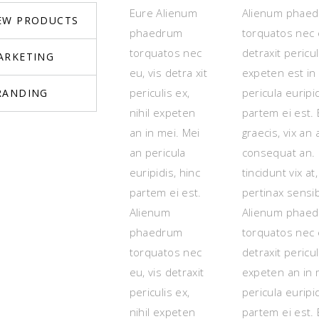
Eure Alienum
Alienum phae
EW PRODUCTS
phaedrum
torquatos nec e
torquatos nec
detraxit periculi
ARKETING
eu, vis detra xit
expeten est in
periculis ex,
pericula euripid
RANDING
nihil expeten
partem ei est. 
an in mei. Mei
graecis, vix an 
an pericula
consequat an. 
euripidis, hinc
tincidunt vix at,
partem ei est.
pertinax sensi
Alienum
Alienum phae
phaedrum
torquatos nec e
torquatos nec
detraxit periculi
eu, vis detraxit
expeten an in 
periculis ex,
pericula euripid
nihil expeten
partem ei est. 