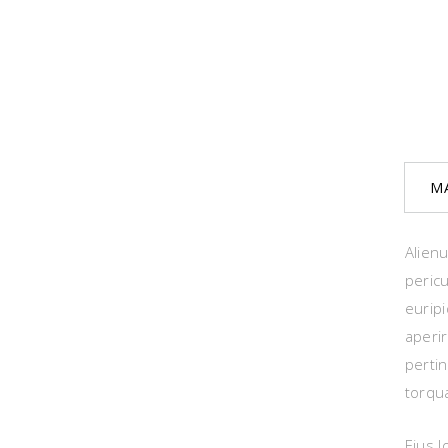
M
Alien
pericu
euripi
aperir
perti
torqua
Eius l