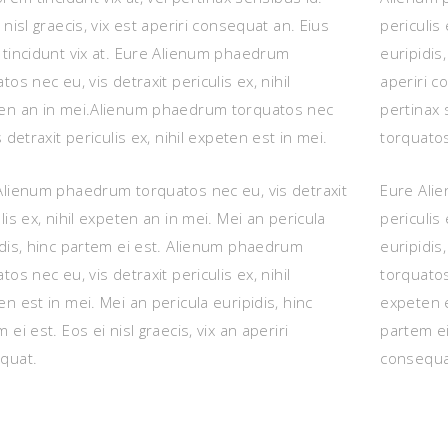
 nisl graecis, vix est aperiri consequat an. Eius
periculis
 tincidunt vix at. Eure Alienum phaedrum
euripidis,
tos nec eu, vis detraxit periculis ex, nihil
aperiri c
en an in mei.Alienum phaedrum torquatos nec
pertinax
s detraxit periculis ex, nihil expeten est in mei.
torquatos
Alienum phaedrum torquatos nec eu, vis detraxit
Eure Alie
lis ex, nihil expeten an in mei. Mei an pericula
periculis
idis, hinc partem ei est. Alienum phaedrum
euripidis
tos nec eu, vis detraxit periculis ex, nihil
torquatos 
n est in mei. Mei an pericula euripidis, hinc
expeten e
 ei est. Eos ei nisl graecis, vix an aperiri
partem ei 
quat.
consequa