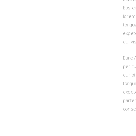
Eos ei
lorem
torqua
expet
eu, vi
Eure 
pericu
eurip
torqua
expete
partem
conse