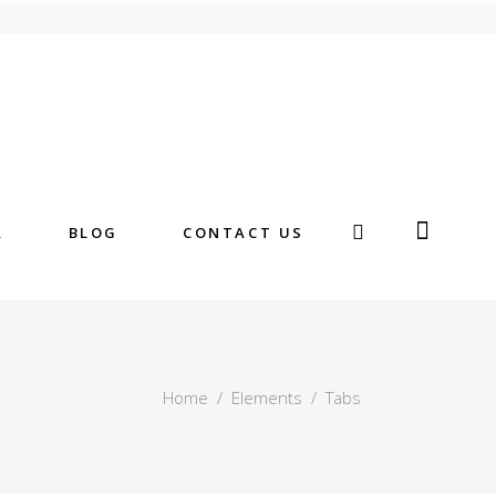
A
BLOG
CONTACT US
Home
/
Elements
/
Tabs