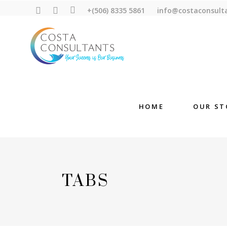
+(506) 8335 5861
info@costaconsult
HOME
OUR ST
TABS