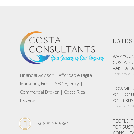
LATES
WHY YOUN
COSTA RIC
RAISE A F
February 28,
Financial Advisor | Affordable Digital
Marketing Firm | SEO Agency |
HOW VIRTU
Commercial Broker | Costa Rica
YOU FOCU
Experts
YOUR BUS
January 31, 
PEOPLE, P
+506 8335 5861
FOR SUST
CONSULTA