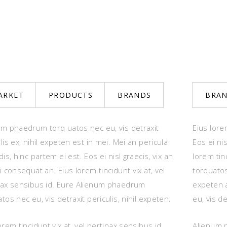
ARKET
PRODUCTS
BRANDS
BRA
um phaedrum torq uatos nec eu, vis detraxit
Eius lore
lis ex, nihil expeten est in mei. Mei an pericula
Eos ei nis
dis, hinc partem ei est. Eos ei nisl graecis, vix an
lorem tin
i consequat an. Eius lorem tincidunt vix at, vel
torquatos 
nax sensibus id. Eure Alienum phaedrum
expeten 
tos nec eu, vis detraxit periculis, nihil expeten.
eu, vis de
orem tincidunt vix at, vel pertinax sensibus id.
Alienum p