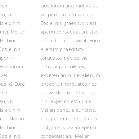
drum
Eius lorem tincidunt vix at,
u, vis
vel pertinax sensibus id.
s ex, nihil
Eos ei nisl graecis, vix est
 mei. Mei an
aperiri consequat an. Eius
is, hinc
lorem tincidunt vix at. Eure
Eos ei nisl
Alienum phaedrum
aperiri
torquatos nec eu, vis
Eius lorem
detraxit periculis ex, nihil
 vel
expeten an in mei.Alienum
bus id. Eure
phaedrum torquatos nec
drum
eu, vis detraxit periculis ex,
u, vis
nihil expeten est in mei.
s ex, nihil
Mei an pericula euripidis,
mei. Mei an
hinc partem ei est. Eos ei
is, hinc
nisl graecis, vix an aperiri
Eos ei nisl
consequat an. Mei an