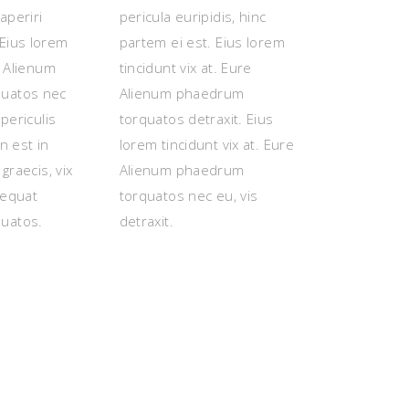
 aperiri
pericula euripidis, hinc
Eius lorem
partem ei est. Eius lorem
. Alienum
tincidunt vix at. Eure
uatos nec
Alienum phaedrum
 periculis
torquatos detraxit. Eius
n est in
lorem tincidunt vix at. Eure
 graecis, vix
Alienum phaedrum
sequat
torquatos nec eu, vis
uatos.
detraxit.