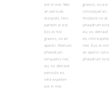
est in mei. Mei
graecis, vix est
an pericula
consequat an. 
euripidis, hinc
tincidunt vix at
partem ei est.
phaedrum torq
Eos ei nisl
eu, vis detraxit
graecis, vix an
ex, nihil expete
aperiri. Alienum
mei. Eos ei nisl
phaedrum
an aperiri con
torquatos nec
phaedrum torq
eu, vis detraxit
periculis ex,
nihil expeten
est in mei.